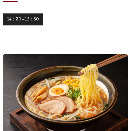
14；30～15：30